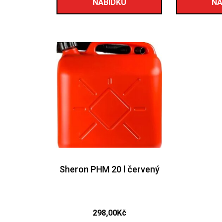
NABÍDKU
NA
Sheron PHM 20 l červený
298,00
Kč