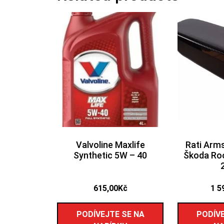
Valvoline Maxlife
Rati Arm
Synthetic 5W – 40
Škoda Ro
615,00
Kč
1 5
PODÍVEJTE SE NA
PODÍVE