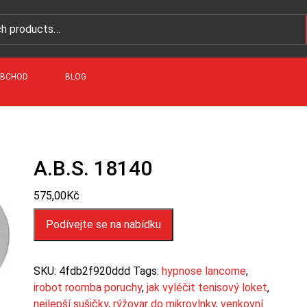
BCHOD
BLOG
A.B.S. 18140
575,00
Kč
Podívejte se na nabídku
SKU:
4fdb2f920ddd
Tags:
hypnose lancome
,
irobot roomba poruchy
,
jak vyléčit tenisový loket
,
nejlepší sušičky
,
rýžovar do mikrovlnky
,
venkovní