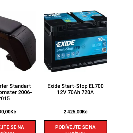
ster Standart
Exide Start-Stop EL700
omster 2006-
12V 70Ah 720A
2015
90,00
Kč
2 425,00
Kč
JTE SE NA
PODÍVEJTE SE NA