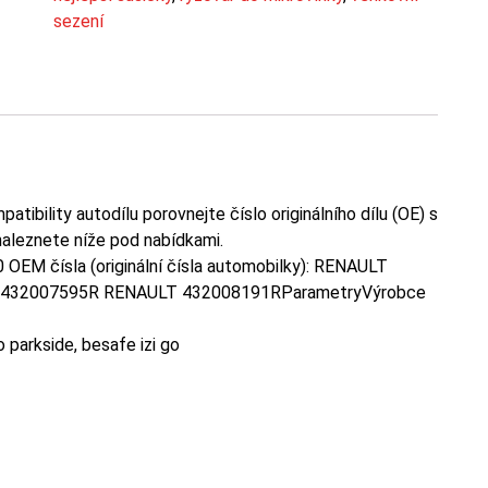
sezení
ibility autodílu porovnejte číslo originálního dílu (OE) s
naleznete níže pod nabídkami.
0 OEM čísla (originální čísla automobilky): RENAULT
432007595R RENAULT 432008191RParametryVýrobce
o parkside, besafe izi go