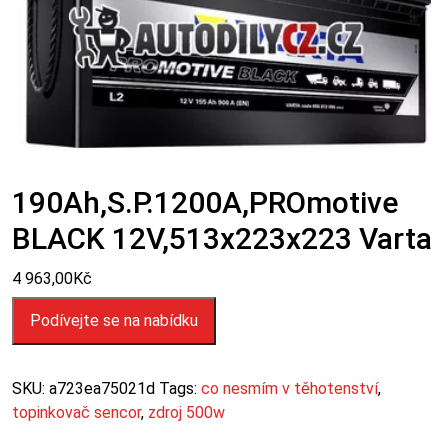
190Ah,s.p.1200A,PROmotive
BLACK 12V,513x223x223 Varta
4 963,00
Kč
Podívejte se na nabídku
SKU:
a723ea75021d
Tags:
co nesmím v těhotenství
,
topinkovač sencor
,
zdroj 500w